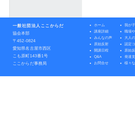
ホーム
我が
一般社団法人ここからだ
講座詳細
職場
協会本部
みんなの声
大人
〒452-0824
原始反射
認定
愛知県名古屋市西区
開講日程
原始
こも原町143番1号
Q&A
発達
ここからだ事務局
お問合せ
様々