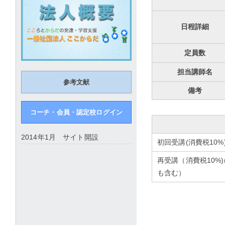
日程詳細
定員数
担当講師名
参考文献
備考
コーチ・会員・認定校ログイン
2014年1月 サイト開設
初回受講(消費税10%
再受講（消費税10%
も含む）